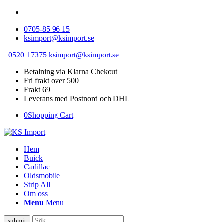
0705-85 96 15
ksimport@ksimport.se
+0520-17375
ksimport@ksimport.se
Betalning via Klarna Chekout
Fri frakt over 500
Frakt 69
Leverans med Postnord och DHL
0
Shopping Cart
Hem
Buick
Cadillac
Oldsmobile
Strip All
Om oss
Menu
Menu