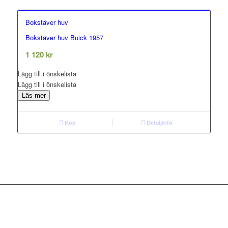
Bokstäver huv
Bokstäver huv Buick 1957
0.00
out of 5
1 120
kr
Lägg till i önskelista
Lägg till i önskelista
Läs mer
Köp
Detaljinfo