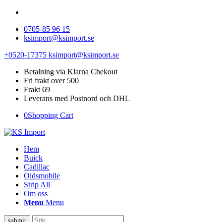
0705-85 96 15
ksimport@ksimport.se
+0520-17375
ksimport@ksimport.se
Betalning via Klarna Chekout
Fri frakt over 500
Frakt 69
Leverans med Postnord och DHL
0
Shopping Cart
Hem
Buick
Cadillac
Oldsmobile
Strip All
Om oss
Menu
Menu