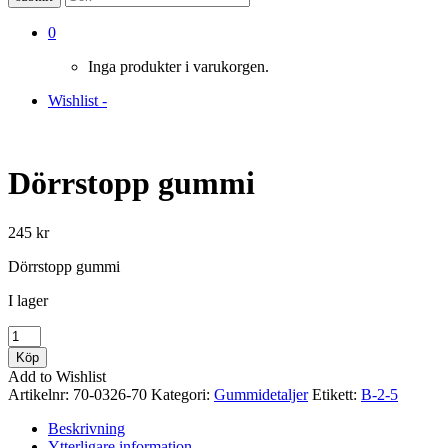
0
Inga produkter i varukorgen.
Wishlist -
Dörrstopp gummi
245
kr
Dörrstopp gummi
I lager
Dörrstopp
gummi
Köp
mängd
Add to Wishlist
Artikelnr:
70-0326-70
Kategori:
Gummidetaljer
Etikett:
B-2-5
Beskrivning
Ytterligare information