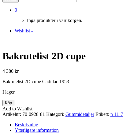
0
Inga produkter i varukorgen.
Wishlist -
Bakrutelist 2D cupe
4 380
kr
Bakrutelist 2D cupe Cadillac 1953
I lager
Bakrutelist
Köp
2D
Add to Wishlist
cupe
Artikelnr:
70-0928-81
Kategori:
Gummidetaljer
Etikett:
n-11-7
mängd
Beskrivning
Ytterligare information