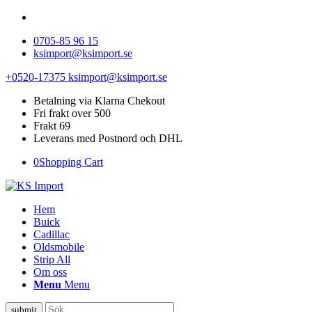
0705-85 96 15
ksimport@ksimport.se
+0520-17375
ksimport@ksimport.se
Betalning via Klarna Chekout
Fri frakt over 500
Frakt 69
Leverans med Postnord och DHL
0
Shopping Cart
Hem
Buick
Cadillac
Oldsmobile
Strip All
Om oss
Menu
Menu