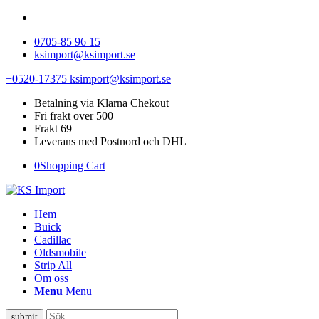
0705-85 96 15
ksimport@ksimport.se
+0520-17375
ksimport@ksimport.se
Betalning via Klarna Chekout
Fri frakt over 500
Frakt 69
Leverans med Postnord och DHL
0
Shopping Cart
Hem
Buick
Cadillac
Oldsmobile
Strip All
Om oss
Menu
Menu