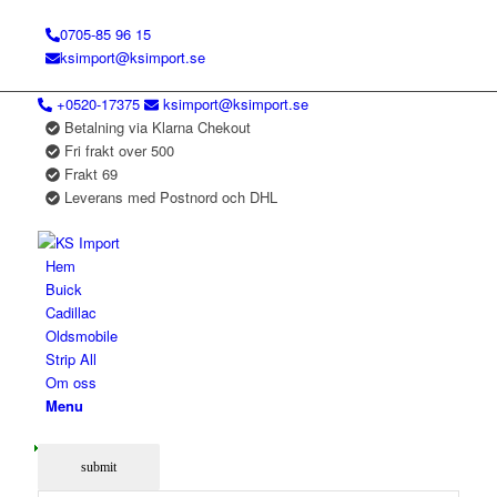
0705-85 96 15
ksimport@ksimport.se
+0520-17375
ksimport@ksimport.se
Betalning via Klarna Chekout
Fri frakt over 500
Frakt 69
Leverans med Postnord och DHL
Hem
Buick
Cadillac
Oldsmobile
Strip All
Om oss
Menu