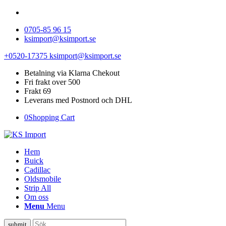
0705-85 96 15
ksimport@ksimport.se
+0520-17375
ksimport@ksimport.se
Betalning via Klarna Chekout
Fri frakt over 500
Frakt 69
Leverans med Postnord och DHL
0
Shopping Cart
Hem
Buick
Cadillac
Oldsmobile
Strip All
Om oss
Menu
Menu