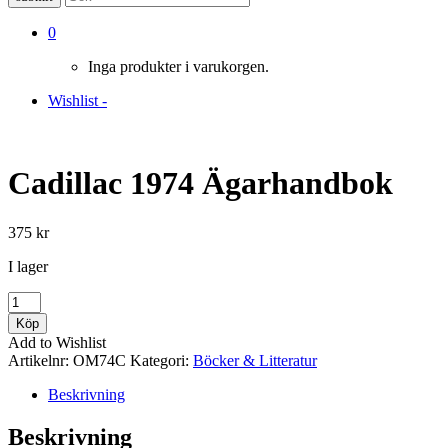
0
Inga produkter i varukorgen.
Wishlist -
Cadillac 1974 Ägarhandbok
375
kr
I lager
Cadillac
1974
Köp
Ägarhandbok
Add to Wishlist
mängd
Artikelnr:
OM74C
Kategori:
Böcker & Litteratur
Beskrivning
Beskrivning