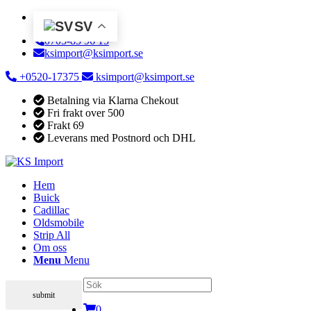
SV
0705-85 96 15
ksimport@ksimport.se
+0520-17375
ksimport@ksimport.se
Betalning via Klarna Chekout
Fri frakt over 500
Frakt 69
Leverans med Postnord och DHL
Hem
Buick
Cadillac
Oldsmobile
Strip All
Om oss
Menu
Menu
0