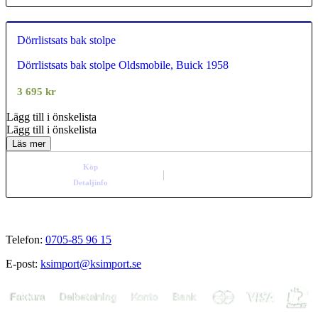
Dörrlistsats bak stolpe
Dörrlistsats bak stolpe Oldsmobile, Buick 1958
0.00
out of
5
3 695
kr
Lägg till i önskelista
Lägg till i önskelista
Läs mer
Köp
Detaljinfo
Telefon:
0705-85 96 15
E-post:
ksimport@ksimport.se