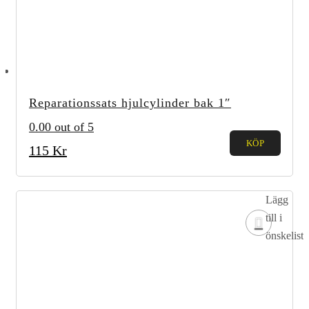
Reparationssats hjulcylinder bak 1″
0.00
out of 5
KÖP
115
Kr
Lägg
till i
önskelista