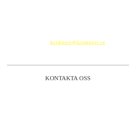
Telefon:
0705-85 96 15
E-post:
ksimport@ksimport.se
KONTAKTA OSS
Besöksadress:
Renshogen 6
452 97 Strömstad
Bolagsregistrerad adress:
Renshogen 6