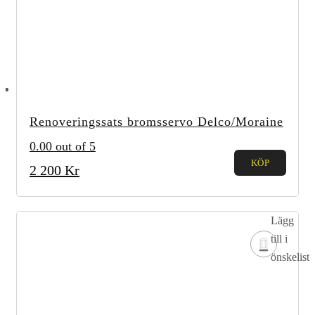
Renoveringssats bromsservo Delco/Moraine
0.00
out of 5
KÖP
2 200
Kr
Lägg
till i
önskelista