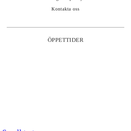
Kontakta oss
ÖPPETTIDER
Måndag-Torsdag: 9.00-17.00
(lunchstängt 12:00-13.00)
Fredag: 9.00-16.00
(lunchstängt 12.00-13.00)
© KS Import AB
Administration
Hemsidan Levereras Av Kust IT