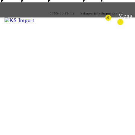
0705-85 96 15
ksimport@ksimport.se
Menu
0