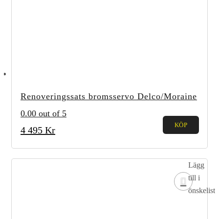
Renoveringssats bromsservo Delco/Moraine
0.00
out of 5
KÖP
4 495
Kr
Lägg
till i
önskelista