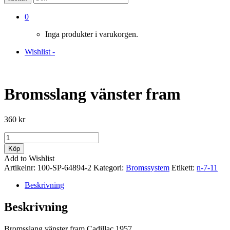
0
Inga produkter i varukorgen.
Wishlist -
Bromsslang vänster fram
360
kr
Bromsslang
vänster
Köp
fram
Add to Wishlist
mängd
Artikelnr:
100-SP-64894-2
Kategori:
Bromssystem
Etikett:
n-7-11
Beskrivning
Beskrivning
Bromsslang vänster fram Cadillac 1957