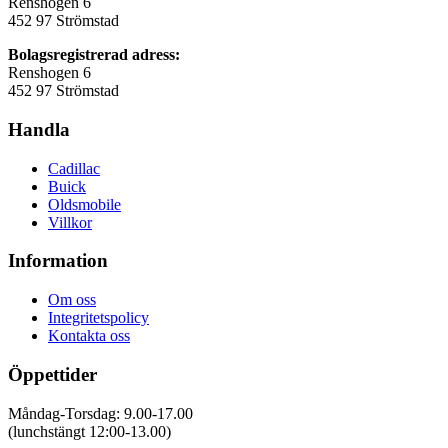
Renshogen 6
452 97 Strömstad
Bolagsregistrerad adress:
Renshogen 6
452 97 Strömstad
Handla
Cadillac
Buick
Oldsmobile
Villkor
Information
Om oss
Integritetspolicy
Kontakta oss
Öppettider
Måndag-Torsdag: 9.00-17.00
(lunchstängt 12:00-13.00)