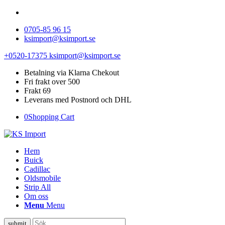
0705-85 96 15
ksimport@ksimport.se
+0520-17375
ksimport@ksimport.se
Betalning via Klarna Chekout
Fri frakt over 500
Frakt 69
Leverans med Postnord och DHL
0
Shopping Cart
Hem
Buick
Cadillac
Oldsmobile
Strip All
Om oss
Menu
Menu