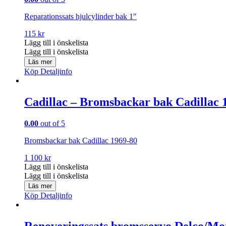
Reparationssats hjulcylinder bak 1″
115
kr
Lägg till i önskelista
Lägg till i önskelista
Läs mer
Köp
Detaljinfo
Cadillac – Bromsbackar bak Cadillac 
0.00
out of 5
Bromsbackar bak Cadillac 1969-80
1 100
kr
Lägg till i önskelista
Lägg till i önskelista
Läs mer
Köp
Detaljinfo
Renoveringssats bromsservo Delco/Mo