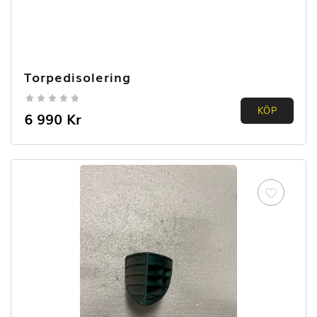
Torpedisolering
0.00
KÖP
6 990
Kr
out of
5