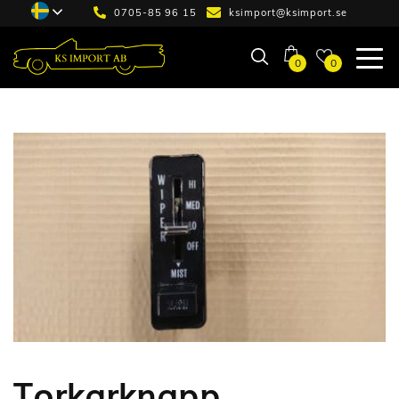
0705-85 96 15
ksimport@ksimport.se
0
0
Torkarknapp