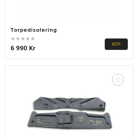
Torpedisolering
0.00
KÖP
6 990
Kr
out of
5