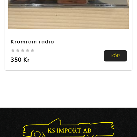
Kromram radio
0.00
KÖP
350
Kr
out of
5