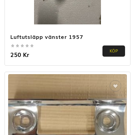
Luftutsläpp vänster 1957
0.00
KÖP
250
Kr
out of
5