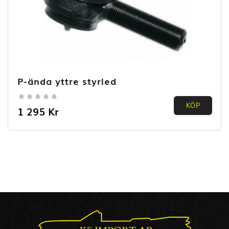
P-ända yttre styrled
0.00
KÖP
1 295
Kr
out of
5