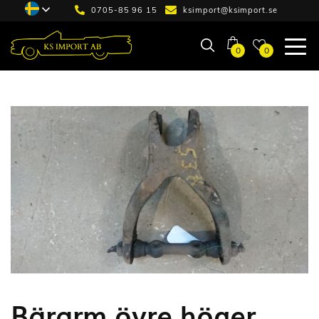
0705-85 96 15
ksimport@ksimport.se
0
0
Bärarm övre höger