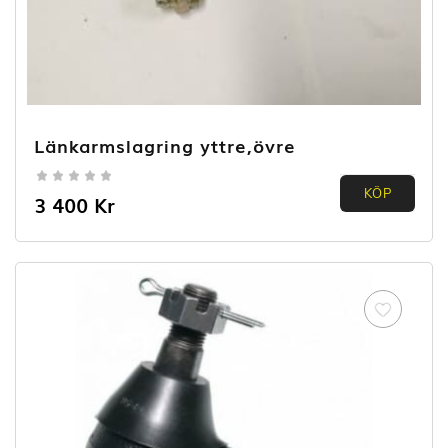
Länkarmslagring yttre,övre
0.00
KÖP
3 400
Kr
out of
5