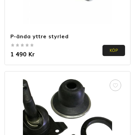
P-ända yttre styrled
0.00
KÖP
1 490
Kr
out of
5