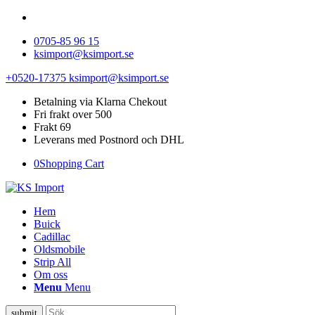
0705-85 96 15
ksimport@ksimport.se
+0520-17375
ksimport@ksimport.se
Betalning via Klarna Chekout
Fri frakt over 500
Frakt 69
Leverans med Postnord och DHL
0
Shopping Cart
Hem
Buick
Cadillac
Oldsmobile
Strip All
Om oss
Menu
Menu