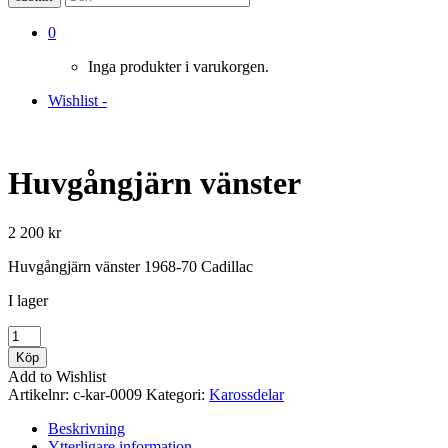
0
Inga produkter i varukorgen.
Wishlist -
Huvgångjärn vänster
2 200
kr
Huvgångjärn vänster 1968-70 Cadillac
I lager
Huvgångjärn
vänster
Köp
mängd
Add to Wishlist
Artikelnr:
c-kar-0009
Kategori:
Karossdelar
Beskrivning
Ytterligare information