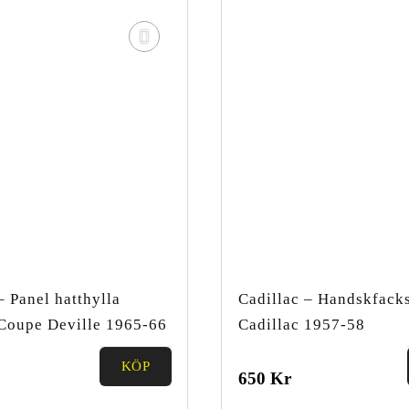
– Panel hatthylla
Cadillac – Handskfack
 Coupe Deville 1965-66
Cadillac 1957-58
KÖP
0.00
650
Kr
out of