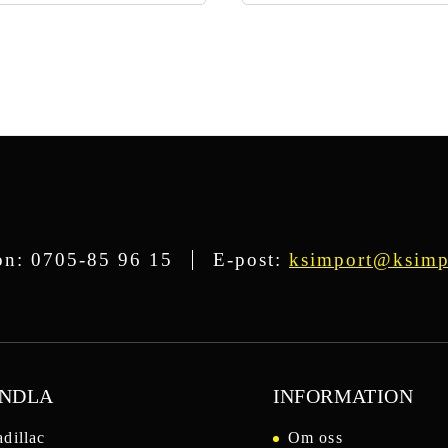
5
on:
0705-85 96 15
E-post:
ksimport@ksimp
NDLA
INFORMATION
dillac
Om oss