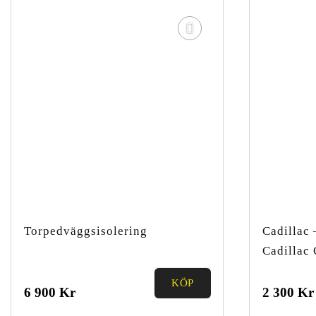
Torpedväggsisolering
Cadillac 
Cadillac
KÖP
0.00
0.00
6 900
Kr
2 300
Kr
out of
out of