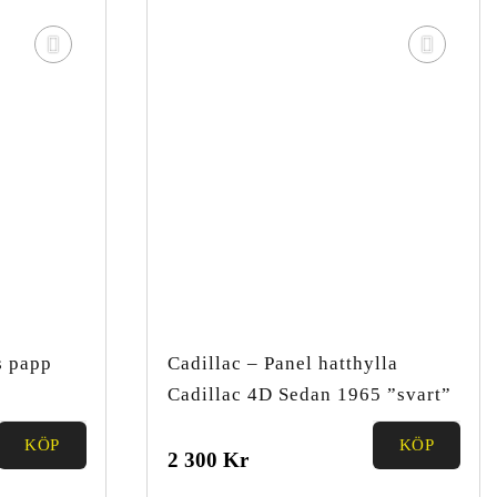
s papp
Cadillac – Panel hatthylla
Cadillac 4D Sedan 1965 ”svart”
KÖP
KÖP
0.00
2 300
Kr
out of