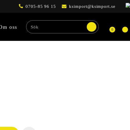
0705-85 96 15
ksimport@ksimport.se
Om oss
0