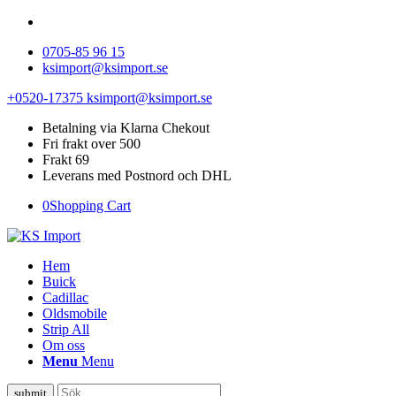
0705-85 96 15
ksimport@ksimport.se
+0520-17375
ksimport@ksimport.se
Betalning via Klarna Chekout
Fri frakt over 500
Frakt 69
Leverans med Postnord och DHL
0
Shopping Cart
Hem
Buick
Cadillac
Oldsmobile
Strip All
Om oss
Menu
Menu