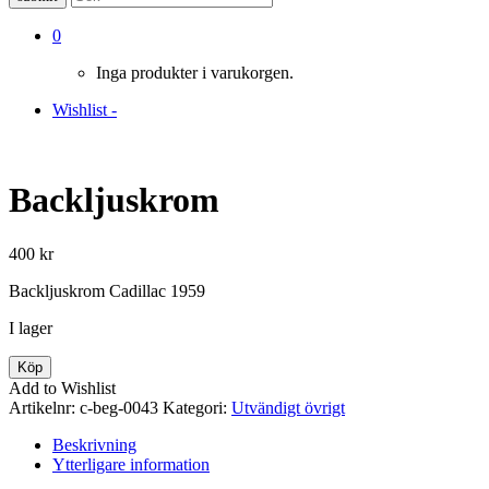
0
Inga produkter i varukorgen.
Wishlist -
Backljuskrom
400
kr
Backljuskrom Cadillac 1959
I lager
Backljuskrom
Köp
mängd
Add to Wishlist
Artikelnr:
c-beg-0043
Kategori:
Utvändigt övrigt
Beskrivning
Ytterligare information