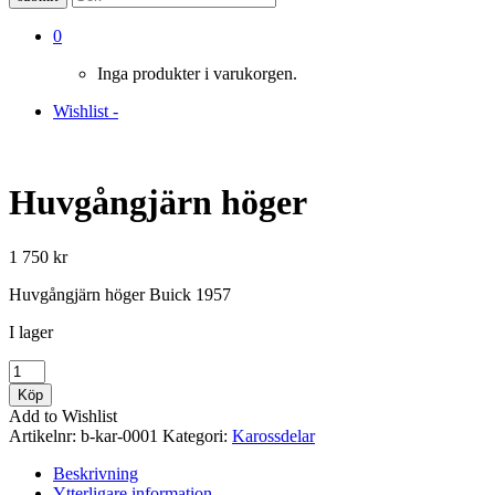
0
Inga produkter i varukorgen.
Wishlist -
Huvgångjärn höger
1 750
kr
Huvgångjärn höger Buick 1957
I lager
Huvgångjärn
höger
Köp
mängd
Add to Wishlist
Artikelnr:
b-kar-0001
Kategori:
Karossdelar
Beskrivning
Ytterligare information