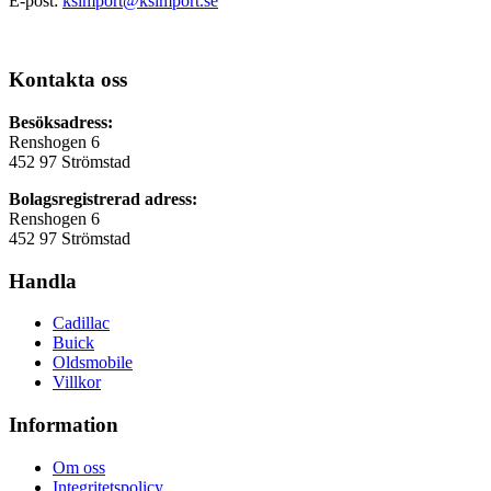
E-post:
ksimport@ksimport.se
Kontakta oss
Besöksadress:
Renshogen 6
452 97 Strömstad
Bolagsregistrerad adress:
Renshogen 6
452 97 Strömstad
Handla
Cadillac
Buick
Oldsmobile
Villkor
Information
Om oss
Integritetspolicy