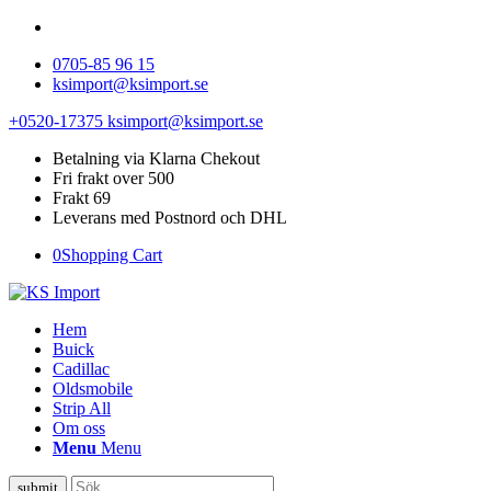
0705-85 96 15
ksimport@ksimport.se
+0520-17375
ksimport@ksimport.se
Betalning via Klarna Chekout
Fri frakt over 500
Frakt 69
Leverans med Postnord och DHL
0
Shopping Cart
Hem
Buick
Cadillac
Oldsmobile
Strip All
Om oss
Menu
Menu