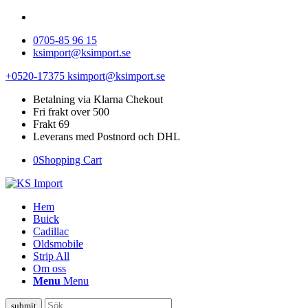
0705-85 96 15
ksimport@ksimport.se
+0520-17375
ksimport@ksimport.se
Betalning via Klarna Chekout
Fri frakt over 500
Frakt 69
Leverans med Postnord och DHL
0
Shopping Cart
Hem
Buick
Cadillac
Oldsmobile
Strip All
Om oss
Menu
Menu