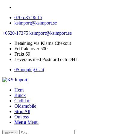
0705-85 96 15
ksimport@ksimport.se
+0520-17375
ksimport@ksimport.se
Betalning via Klarna Chekout
Fri frakt over 500
Frakt 69
Leverans med Postnord och DHL
0
Shopping Cart
Hem
Buick
Cadillac
Oldsmobile
Strip All
Om oss
Menu
Menu