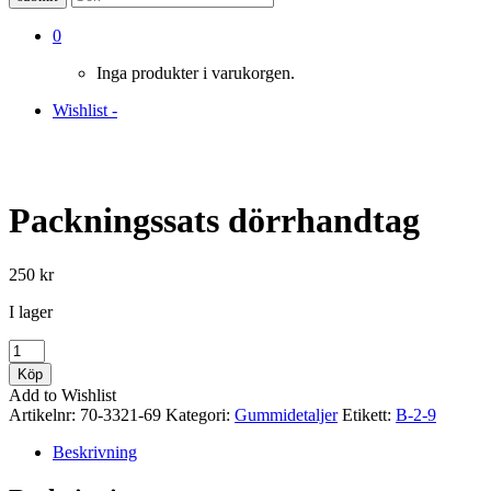
0
Inga produkter i varukorgen.
Wishlist -
Packningssats dörrhandtag
250
kr
I lager
Packningssats
dörrhandtag
Köp
mängd
Add to Wishlist
Artikelnr:
70-3321-69
Kategori:
Gummidetaljer
Etikett:
B-2-9
Beskrivning